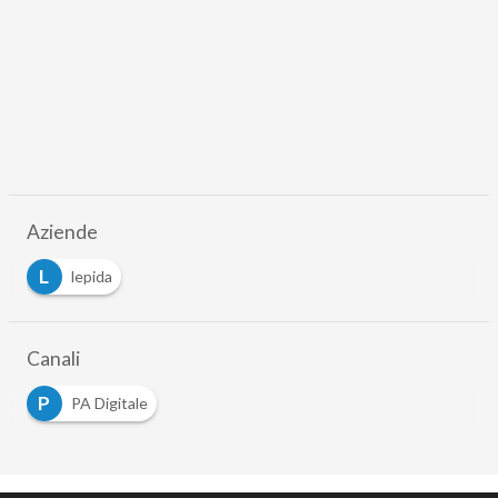
Aziende
L
lepida
Canali
P
PA Digitale