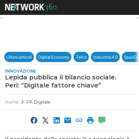
Lepida pubblica il bilancio soci
Ultimi articoli
Digital Economy
Telco
Industria 4.0
SpacEc
INNOVAZIONE
Lepida pubblica il bilancio sociale.
Peri: “Digitale fattore chiave”
Home
PA Digitale