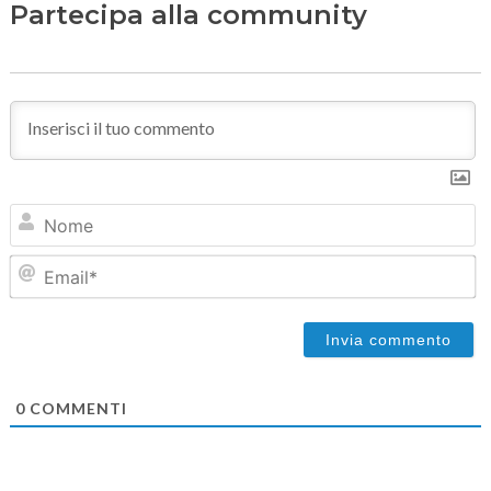
Partecipa alla community
N
Em
0
COMMENTI