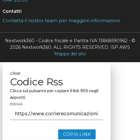
Contatti
Contatta il nostro team per maggiori informazioni
Nextwork360 - Codice fiscale e Partita IVA 13868590962 - ©
2026 Nextwork360. ALL RIGHTS RESERVED. ISP AWS
Mappa del sito
close
Codice Rss
Clicca sul pulsante per copiare il link RSS negli
appunti.
RSS link
COPIA LINK