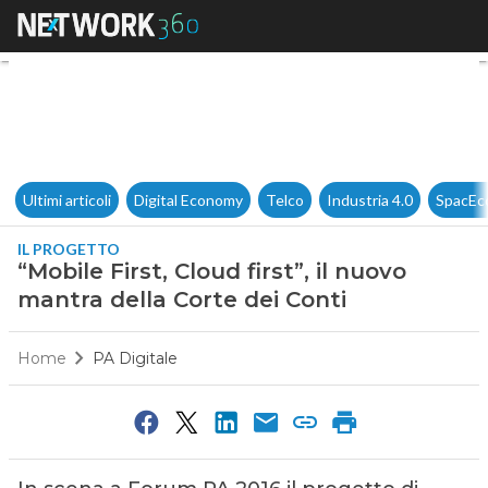
“Mobile First, Cloud first”, il
Ultimi articoli
Digital Economy
Telco
Industria 4.0
SpacEc
IL PROGETTO
“Mobile First, Cloud first”, il nuovo
mantra della Corte dei Conti
Home
PA Digitale