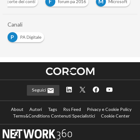
C
F
M
corte dei conti
forum pa 2016
Microsoft
Canali
P
PA Digitale
Seguici
About
Autori
Tags
Rss Feed
Privacy e Cookie Policy
Terms&Conditions Contenuti Specialistici
Cookie Center