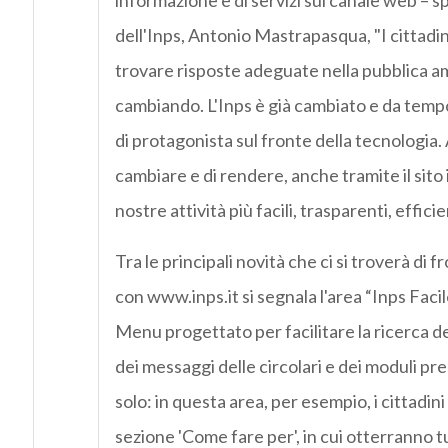
informazione e di servizi sul canale web – s
dell'Inps, Antonio Mastrapasqua, "I cittadi
trovare risposte adeguate nella pubblica a
cambiando. L'Inps è già cambiato e da temp
di protagonista sul fronte della tecnologia.
cambiare e di rendere, anche tramite il sito i
nostre attività più facili, trasparenti, efficie
Tra le principali novità che ci si troverà di 
con www.inps.it si segnala l'area “Inps Facile
Menu progettato per facilitare la ricerca del
dei messaggi delle circolari e dei moduli pre
solo: in questa area, per esempio, i cittadin
sezione 'Come fare per', in cui otterranno t