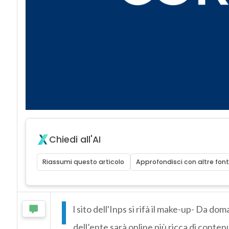
Chiedi all'AI
Riassumi questo articolo
Approfondisci con altre font
I
l sito dell'Inps si rifà il make-up- Da doma
dell’ente sarà online più ricca di contenu