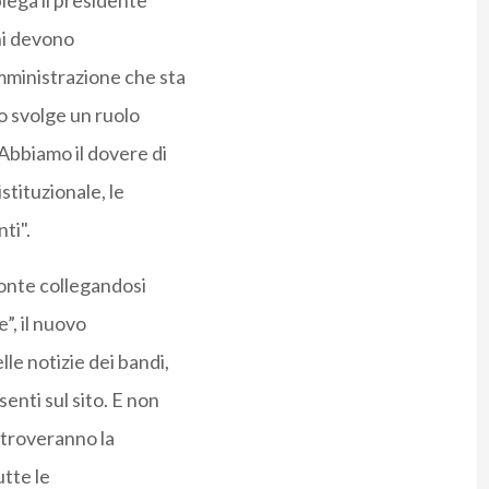
piega il presidente
ni devono
mministrazione che sta
o svolge un ruolo
 Abbiamo il dovere di
stituzionale, le
nti".
fronte collegandosi
”, il nuovo
le notizie dei bandi,
senti sul sito. E non
i troveranno la
utte le