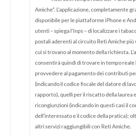
Amiche". L'applicazione, completamente gra
disponibile per le piattaforme iPhone e And
utenti – spiega l'Inps – di localizzare i tabacca
postali aderenti al circuito Reti Amiche più v
cui si trovano al momento della richiesta. L'
consentirà quindi di trovare in tempo reale 
provvedere al pagamento dei contributi per 
(indicando il codice fiscale del datore di lavo
rapporto), quelli per il riscatto della laurea e
ricongiunzioni (indicando in questi casi il co
dell'interessato e il codice della pratica); olt
altri servizi raggiungibili con Reti Amiche.