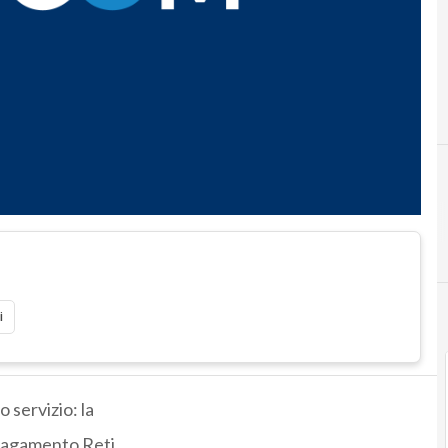
i
 servizio: la
 pagamento Reti