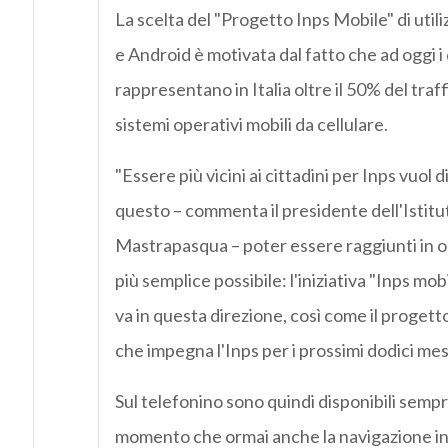
La scelta del "Progetto Inps Mobile" di util
e Android è motivata dal fatto che ad oggi i
rappresentano in Italia oltre il 50% del traf
sistemi operativi mobili da cellulare.
"Essere più vicini ai cittadini per Inps vuol 
questo – commenta il presidente dell'Istitu
Mastrapasqua – poter essere raggiunti in
più semplice possibile: l'iniziativa "Inps mob
va in questa direzione, così come il progett
che impegna l'Inps per i prossimi dodici mesi
Sul telefonino sono quindi disponibili sempre
momento che ormai anche la navigazione i