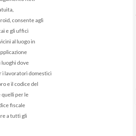
tuita,
roid, consente agli
i e gli uffici
icini al luogo in
applicazione
i luoghi dove
i lavoratori domestici
ro e il codice del
 quelli per le
dice fiscale
re a tutti gli