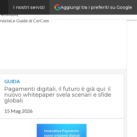
Aggiungi tra i preferiti su Google
I nostri servizi
lco
Industria 4.0
 economy
rviste
Le Guide di CorCom
GUIDA
Pagamenti digitali, il futuro è già qui: il
nuovo whitepaper svela scenari e sfide
globali
15 Mag 2026