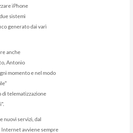
izzare iPhone
 due sistemi
fico generato dai vari
dire anche
to, Antonio
 ogni momento e nel modo
ile"
o di telematizzazione
".
 nuovi servizi, dal
n Internet avviene sempre