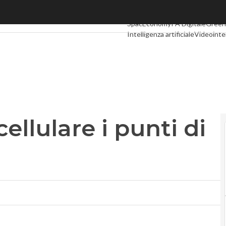
llulare i punti di pagamento
Ultimi articoli
Digital Economy
Te
SpacEconomy
PA Digitale
Green
Intelligenza artificiale
Videointe
Podcast
Privacy
ellulare i punti di