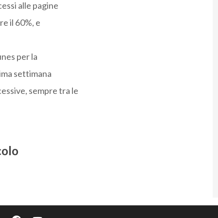
cessi alle pagine
re il 60%, e
unes per la
rima settimana
cessive, sempre tra le
colo