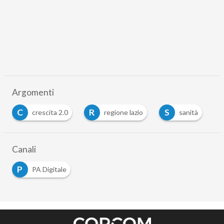
Argomenti
C
R
S
crescita 2.0
regione lazio
sanità
Canali
P
PA Digitale