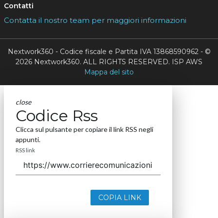
Contatti
Contatta il nostro team per maggiori informazioni
Nextwork360 - Codice fiscale e Partita IVA 13868590962 - ©
2026 Nextwork360. ALL RIGHTS RESERVED. ISP AWS
Mappa del sito
close
Codice Rss
Clicca sul pulsante per copiare il link RSS negli
appunti.
RSS link
COPIA LINK