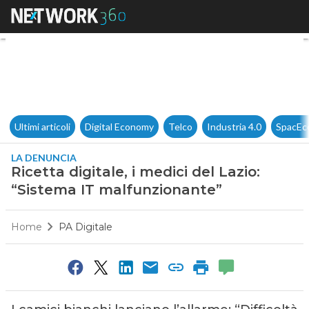
Ricetta digitale, i medici del
Ultimi articoli
Digital Economy
Telco
Industria 4.0
SpacEc
LA DENUNCIA
Ricetta digitale, i medici del Lazio:
“Sistema IT malfunzionante”
Home
PA Digitale