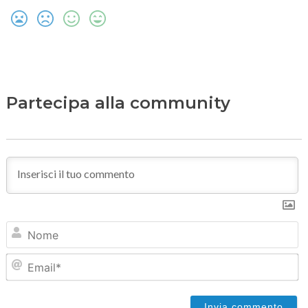
Partecipa alla community
N
Em