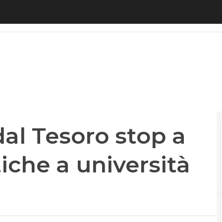
l Tesoro stop a iscrizioni telematiche a università 
dal Tesoro stop a
tiche a università