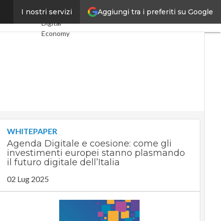
Aggiungi tra i preferiti su Google
e concorsi
I nostri servizi
Ultimi articoli
Digital
Economy
Telco
Industria 4.0
SpacEconomy
PA Digitale
Green
economy
Intelligenza
artificiale
Videointerviste
WHITEPAPER
Le Guide di
Agenda Digitale e coesione: come gli
CorCom
investimenti europei stanno plasmando
Podcast
il futuro digitale dell’Italia
Privacy
02 Lug 2025