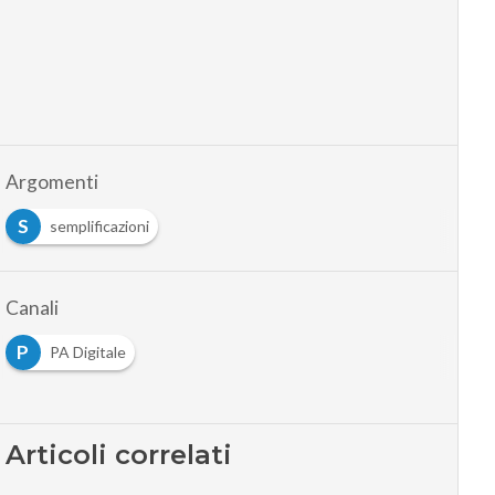
Argomenti
S
semplificazioni
Canali
P
PA Digitale
Articoli correlati