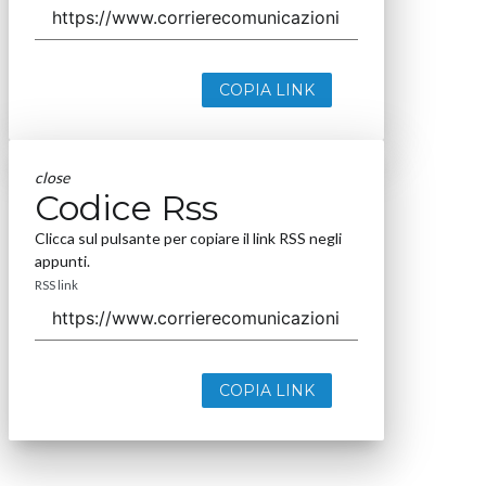
COPIA LINK
close
Codice Rss
Clicca sul pulsante per copiare il link RSS negli
appunti.
RSS link
COPIA LINK