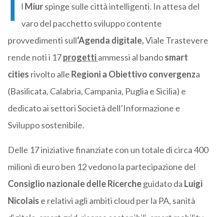
I
l
Miur
spinge sulle città intelligenti. In attesa del
varo del pacchetto sviluppo contente
provvedimenti sull
‘Agenda digitale,
Viale Trastevere
rende noti i 17
progetti
ammessi al bando
smart
cities
rivolto alle
Regioni a Obiettivo convergenz
a
(Basilicata, Calabria, Campania, Puglia e Sicilia) e
dedicato ai settori Società dell’Informazione e
Sviluppo sostenibile.
Delle 17 iniziative finanziate con un totale di circa 400
milioni di euro ben 12 vedono la partecipazione del
Consiglio nazionale delle Ricerche
guidato da
Luigi
Nicolais
e relativi agli ambiti cloud per la PA, sanità