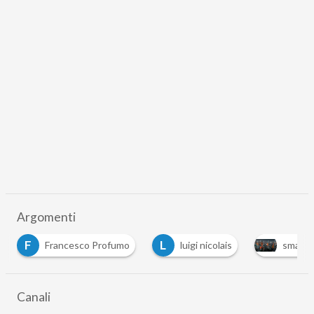
Argomenti
F
L
Francesco Profumo
luigi nicolais
smart cit
Canali