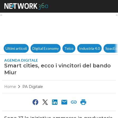
Smart cities, ecco i vincitori 
Ultimi articoli
Digital Economy
Telco
Industria 4.0
SpacEc
AGENDA DIGITALE
Smart cities, ecco i vincitori del bando
Miur
Home
PA Digitale