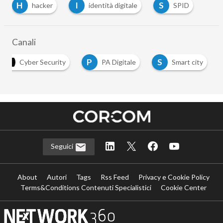
H
I
S
hacker
identità digitale
SPID
Canali
P
S
Cyber Security
PA Digitale
Smart city
Seguici
About
Autori
Tags
Rss Feed
Privacy e Cookie Policy
Terms&Conditions Contenuti Specialistici
Cookie Center