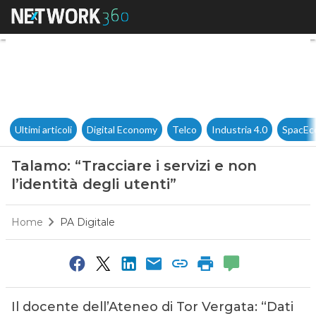
Talamo: “Tracciare i servizi e n
Ultimi articoli
Digital Economy
Telco
Industria 4.0
SpacEc
Talamo: “Tracciare i servizi e non
l’identità degli utenti”
Home
PA Digitale
Il docente dell’Ateneo di Tor Vergata: “Dati