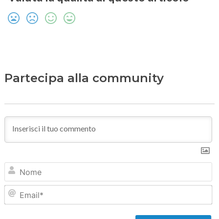
Partecipa alla community
N
Em