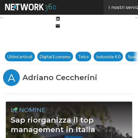
Facebook
I nostri servi
Twitter
Linkedin
Email
Ultimi articoli
Digital Economy
Telco
Industria 4.0
Spac
A
Adriano Ceccherini
LE NOMINE
Sap riorganizza il top
management in Italia