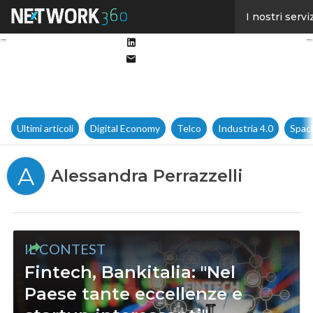
Facebook
I nostri servi
Twitter
Linkedin
Email
Ultimi articoli
Digital Economy
Telco
Industria 4.0
Spac
A
Alessandra Perrazzelli
IL CONTEST
Fintech, Bankitalia: "Nel
Paese tante eccellenze e