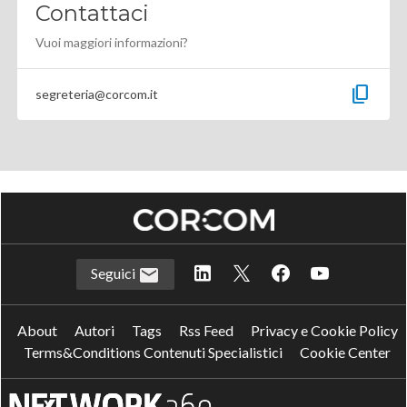
Contattaci
Vuoi maggiori informazioni?
content_copy
segreteria@corcom.it
Seguici
About
Autori
Tags
Rss Feed
Privacy e Cookie Policy
Terms&Conditions Contenuti Specialistici
Cookie Center