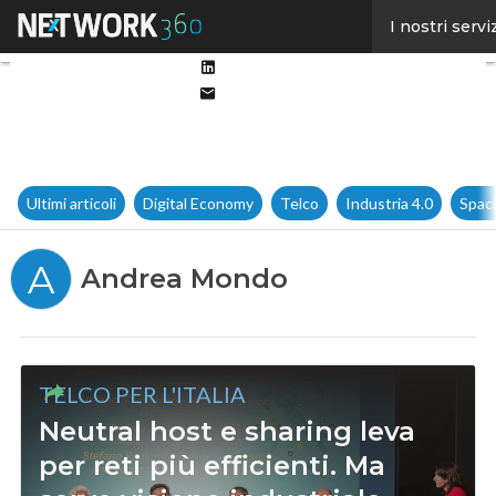
Facebook
I nostri servi
Twitter
Linkedin
Email
Ultimi articoli
Digital Economy
Telco
Industria 4.0
Spac
A
Andrea Mondo
TELCO PER L'ITALIA
Neutral host e sharing leva
per reti più efficienti. Ma