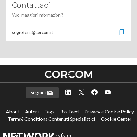
Contattaci
Vuoi maggiori informazioni?
content_copy
segreteria@corcom.it
Seguici
About
Autori
Tags
Rss Feed
Privacy e Cookie Policy
Terms&Conditions Contenuti Specialistici
Cookie Center