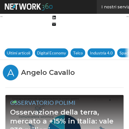
Facebook
I nostri servi
Twitter
Linkedin
Email
Ultimi articoli
Digital Economy
Telco
Industria 4.0
Spac
A
Angelo Cavallo
OSSERVATORIO POLIMI
Osservazione della terra,
mercato a +15% in Italia: vale