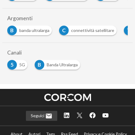
Argomenti
B
C
T
banda ultralarga
connettività satellitare
Canali
5
B
5G
Banda Ultralarga
Seguici
About
Autori
Tags
Rss Feed
Privacy e Cookie Policy