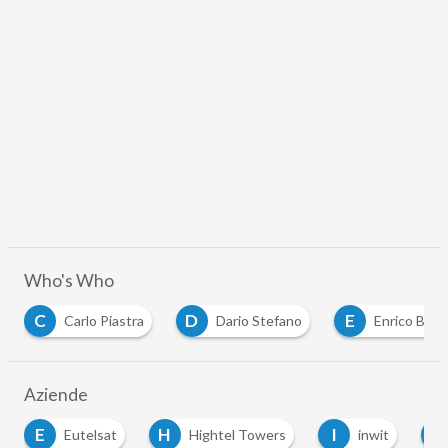
Who's Who
C
D
E
Carlo Piastra
Dario Stefano
Enrico Bag
Aziende
E
H
I
S
Eutelsat
Hightel Towers
inwit