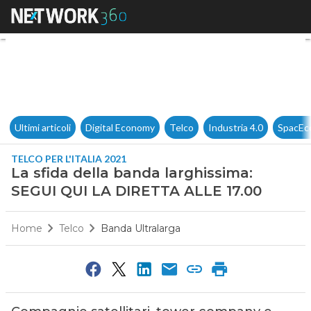
La sfida della banda larghis
Ultimi articoli
Digital Economy
Telco
Industria 4.0
SpacEc
TELCO PER L'ITALIA 2021
La sfida della banda larghissima:
SEGUI QUI LA DIRETTA ALLE 17.00
Home
Telco
Banda Ultralarga