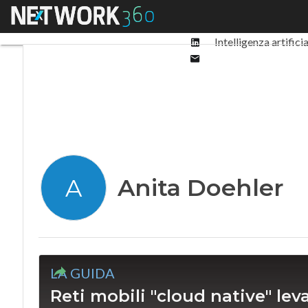
Facebook
Menu
Ultimi articoli
Digit
Twitter
Linkedin
Intelligenza artifici
Email
Anita Doehler
A
LA GUIDA
Reti mobili "cloud native" le