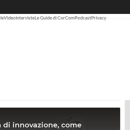
al Economy
Telco
Industria 4.0
SpacEconomy
PA Digitale
Green eco
ale
Videointerviste
Le Guide di CorCom
Podcast
Privacy
va di innovazione, come