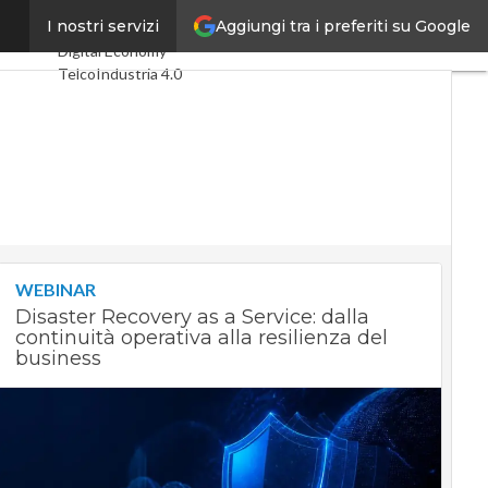
Aggiungi tra i preferiti su Google
ozione
I nostri servizi
Ultimi articoli
Digital Economy
Telco
Industria 4.0
SpacEconomy
PA Digitale
Green economy
Intelligenza
artificiale
Videointerviste
Le Guide di
CorCom
Podcast
Privacy
WEBINAR
Disaster Recovery as a Service: dalla
continuità operativa alla resilienza del
business