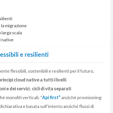
silienti
o la migrazione
u larga scala
 native
ssibili e resilienti
te flessibili, sostenibili e resilienti per il futuro,
cipi cloud native a tutti i livelli
oni e dei serviz
i:
cicli di vita separati
hé monoliti verticali; “
Api first”
anziché provisioning
ichiarativa e basata sull’intento anziché flussi di