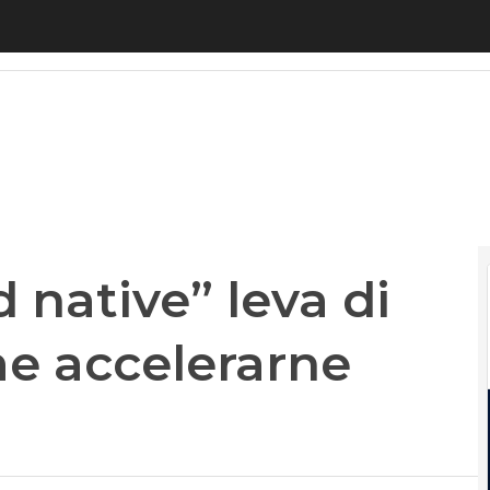
native” leva di innovazione, come accelerarne l’ad
d native” leva di
e accelerarne