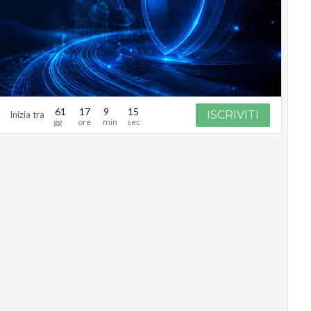
61
17
9
14
ISCRIVITI
Inizia tra