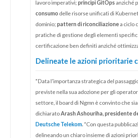
lavoro imperativi;
principi GitOps
anziché pr
consumo
delle risorse unificati di Kubernete
dominio;
pattern di riconciliazione
a ciclo 
pratiche di gestione degli elementi specific
certificazione ben definiti anziché ottimizz
Delineate le azioni prioritarie
“Data l’importanza strategica del passaggio 
previste nella sua adozione per gli operatori 
settore, il board di Ngmn è convinto che sia
dichiarato
Arash Ashouriha, presidente d
Deutsche Telekom
.
“Con questa pubblicazi
delineando un chiaro insieme di azioni prior