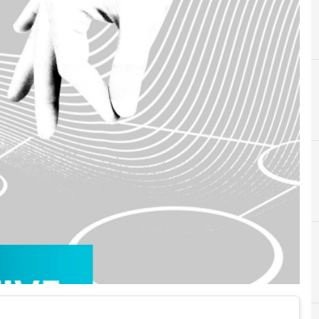
A
Anita
C
Cloud