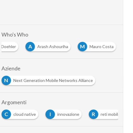
Who's Who
A
M
 Doehler
Arash Ashouriha
Mauro Costa
Aziende
N
Next Generation Mobile Networks Alliance
Argomenti
C
I
R
cloud native
innovazione
reti mobili