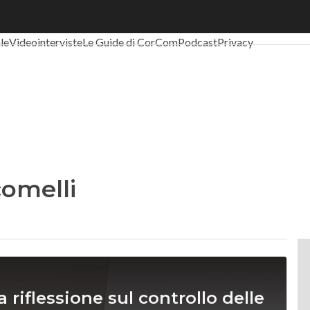
al Economy
Telco
Industria 4.0
SpacEconomy
PA Digitale
Green eco
ale
Videointerviste
Le Guide di CorCom
Podcast
Privacy
omelli
riflessione sul controllo delle