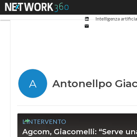
Facebook
Menu
Ultimi articoli
Digit
Twitter
Linkedin
Intelligenza artifici
Email
Antonellpo Giac
A
L'INTERVENTO
Agcom, Giacomelli: “Serve una 