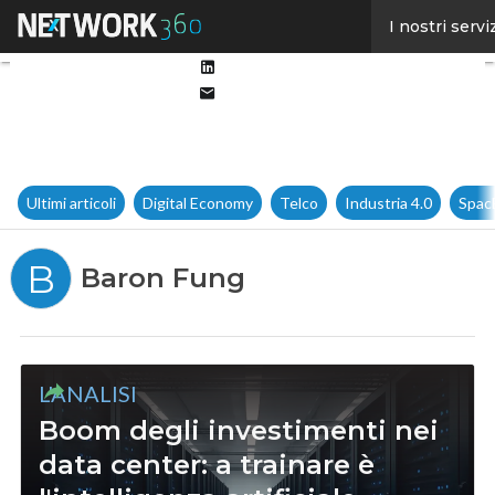
Facebook
I nostri servi
Twitter
Linkedin
Email
Ultimi articoli
Digital Economy
Telco
Industria 4.0
Spac
B
Baron Fung
L'ANALISI
Boom degli investimenti nei
data center: a trainare è