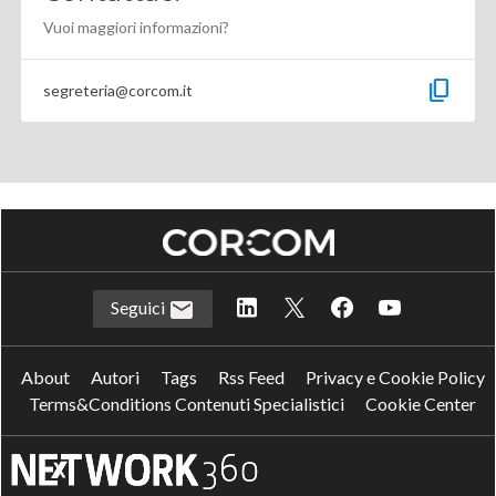
Vuoi maggiori informazioni?
content_copy
segreteria@corcom.it
Seguici
About
Autori
Tags
Rss Feed
Privacy e Cookie Policy
Terms&Conditions Contenuti Specialistici
Cookie Center