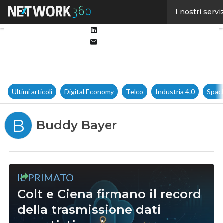
Facebook
I nostri servi
Twitter
Linkedin
Email
Ultimi articoli
Digital Economy
Telco
Industria 4.0
Spac
B
Buddy Bayer
IL PRIMATO
Colt e Ciena firmano il record
della trasmissione dati