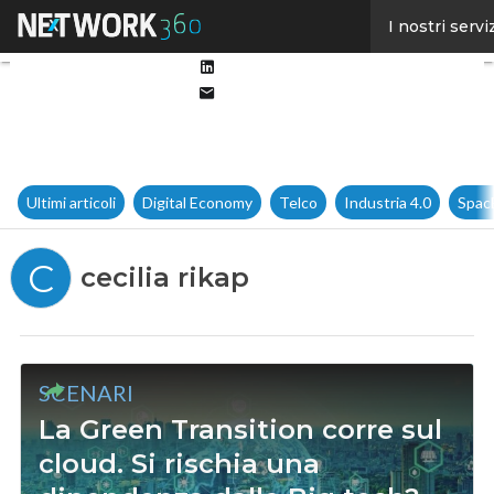
Facebook
I nostri servi
Twitter
Linkedin
Email
Ultimi articoli
Digital Economy
Telco
Industria 4.0
Spac
C
cecilia rikap
SCENARI
La Green Transition corre sul
cloud. Si rischia una