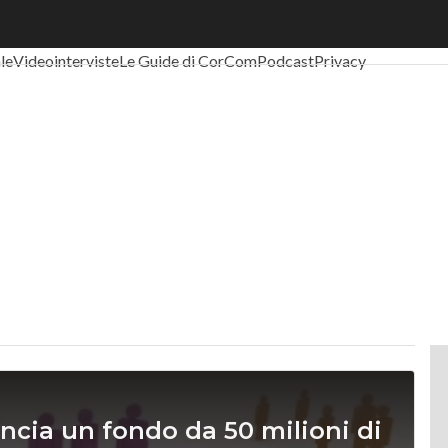
al Economy
Telco
Industria 4.0
SpacEconomy
PA Digitale
Green eco
ale
Videointerviste
Le Guide di CorCom
Podcast
Privacy
ancia un fondo da 50 milioni di