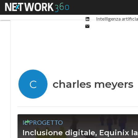
Facebook
Menu
Ultimi articoli
Digit
Twitter
Linkedin
Intelligenza artifici
Email
charles meyers
C
IL PROGETTO
Inclusione digitale, Equinix l