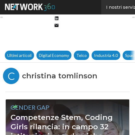
Facebook
I nostri servi
Twitter
Linkedin
Email
Ultimi articoli
Digital Economy
Telco
Industria 4.0
Spac
C
christina tomlinson
GENDER GAP
Competenze Stem, Coding
Girls rilancia: in campo 32