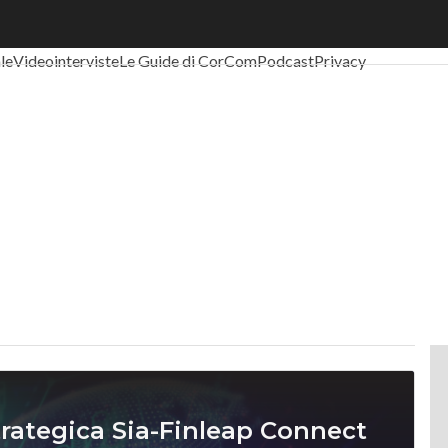
al Economy
Telco
Industria 4.0
SpacEconomy
PA Digitale
Green eco
ale
Videointerviste
Le Guide di CorCom
Podcast
Privacy
rategica Sia-Finleap Connect