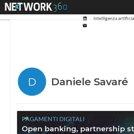
Facebook
Menu
Ultimi articoli
Digit
Twitter
Linkedin
Intelligenza artifici
Email
Daniele Savaré
D
PAGAMENTI DIGITALI
Open banking, partnership st