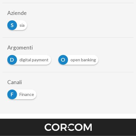
Aziende
S
sia
Argomenti
D
O
digital payment
open banking
…
Canali
F
Finance