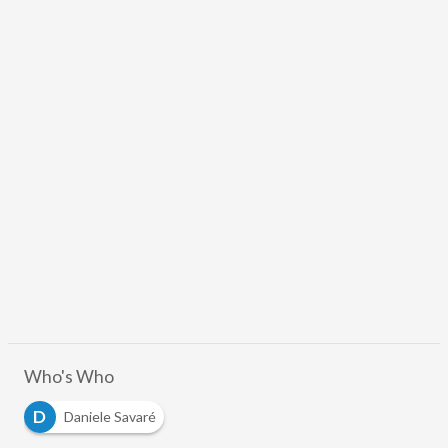
Who's Who
D
Daniele Savaré