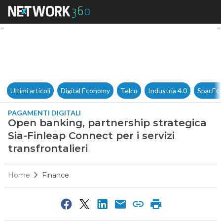
Open banking, partnership stra
Ultimi articoli
Digital Economy
Telco
Industria 4.0
SpacEc
PAGAMENTI DIGITALI
Open banking, partnership strategica
Sia-Finleap Connect per i servizi
transfrontalieri
Home
Finance