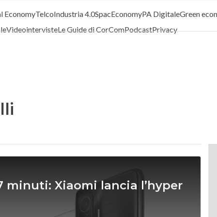
al Economy
Telco
Industria 4.0
SpacEconomy
PA Digitale
Green eco
ale
Videointerviste
Le Guide di CorCom
Podcast
Privacy
li
7 minuti: Xiaomi lancia l’hyper