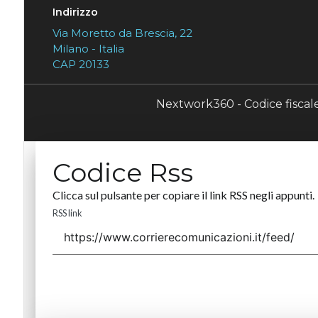
Indirizzo
Via Moretto da Brescia, 22
Milano - Italia
CAP 20133
Nextwork360 - Codice fisca
Codice Rss
Clicca sul pulsante per copiare il link RSS negli appunti.
RSS link