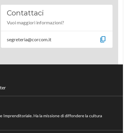
Contattaci
Vuoi maggiori informazioni?
content_copy
segreteria@corcom.it
ter
ne Imprenditoriale. Ha la missione di diffondere la cultura