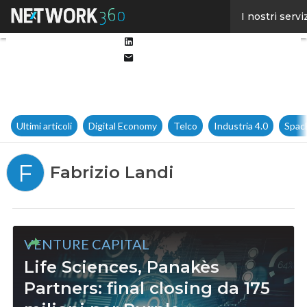
Facebook
I nostri servi
Twitter
Linkedin
Email
Ultimi articoli
Digital Economy
Telco
Industria 4.0
Spac
F
Fabrizio Landi
VENTURE CAPITAL
Life Sciences, Panakès
Partners: final closing da 175