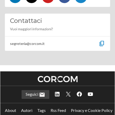
Contattaci
Vuoi maggiori informazioni?
content_copy
segreteria@corcom.it
Seguici
About
Autori
Tags
Rss Feed
Privacy e Cookie Policy