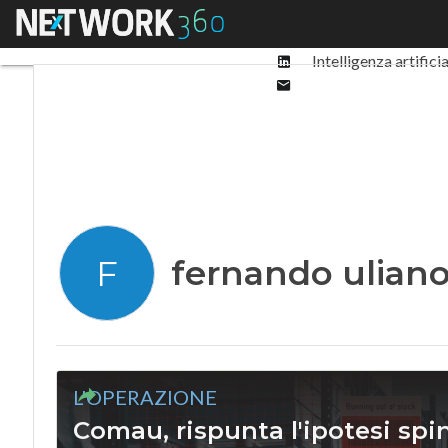
Facebook
Menu
Ultimi articoli
Digit
Twitter
Linkedin
Intelligenza artifici
Email
fernando ulian
F
L'OPERAZIONE
Comau, rispunta l'ipotesi spin