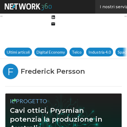
Facebook
I nostri servi
Twitter
Linkedin
Email
Ultimi articoli
Digital Economy
Telco
Industria 4.0
Spac
F
Frederick Persson
IL PROGETTO
Cavi ottici, Prysmian
potenzia la produzione in