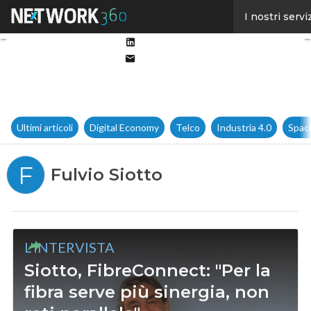
Facebook
I nostri servi
Twitter
Linkedin
Email
Ultimi articoli
Digital Economy
Telco
Industria 4.0
Spac
F
Fulvio Siotto
L'INTERVISTA
Siotto, FibreConnect: "Per la
fibra serve più sinergia, non