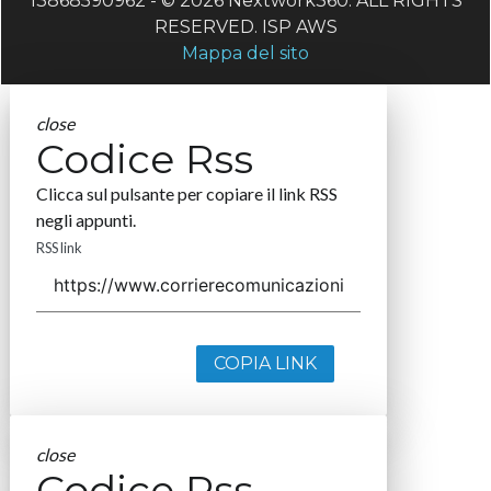
13868590962 - © 2026 Nextwork360. ALL RIGHTS
RESERVED. ISP AWS
Mappa del sito
close
Codice Rss
Clicca sul pulsante per copiare il link RSS
negli appunti.
RSS link
COPIA LINK
close
Codice Rss