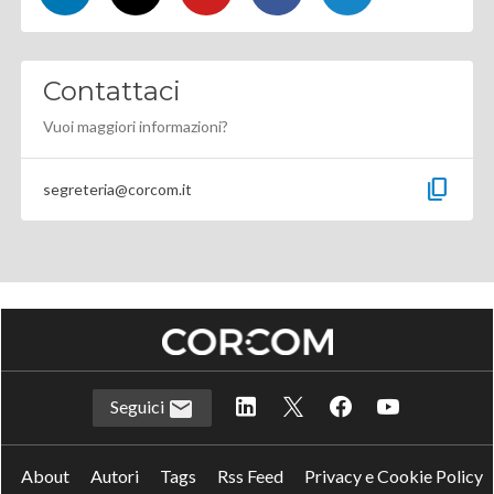
Contattaci
Vuoi maggiori informazioni?
content_copy
segreteria@corcom.it
Seguici
About
Autori
Tags
Rss Feed
Privacy e Cookie Policy