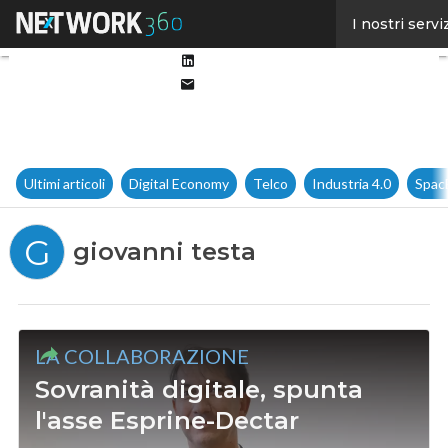
Facebook
I nostri servi
Twitter
Linkedin
Email
Ultimi articoli
Digital Economy
Telco
Industria 4.0
Spac
G
giovanni testa
LA COLLABORAZIONE
Sovranità digitale, spunta
l'asse Esprine-Dectar