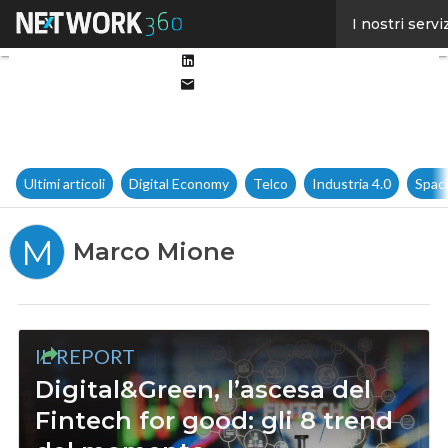
Facebook
I nostri servi
Twitter
Linkedin
Email
Ultimi articoli
Digital Economy
Telco
Industria 4.0
Spac
M
Marco Mione
IL REPORT
Digital&Green, l’ascesa del
Fintech for good: gli 8 trend