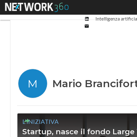
Facebook
Menu
Ultimi articoli
Digit
Twitter
Linkedin
Intelligenza artifici
Email
Mario Brancifort
M
L’INIZIATIVA
Startup, nasce il fondo Large