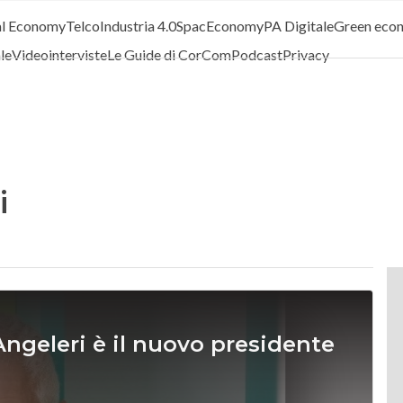
al Economy
Telco
Industria 4.0
SpacEconomy
PA Digitale
Green eco
ale
Videointerviste
Le Guide di CorCom
Podcast
Privacy
i
ngeleri è il nuovo presidente