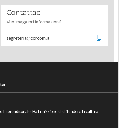
Contattaci
Vuoi maggiori informazioni?
content_copy
segreteria@corcom.it
ter
ne Imprenditoriale. Ha la missione di diffondere la cultura