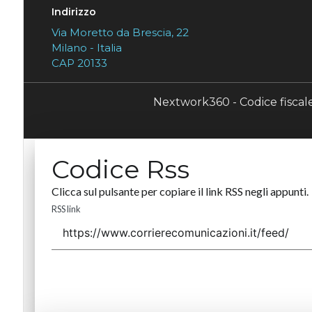
Indirizzo
Via Moretto da Brescia, 22
Milano - Italia
CAP 20133
Nextwork360 - Codice fisca
Codice Rss
Clicca sul pulsante per copiare il link RSS negli appunti.
RSS link