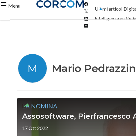
Facebook
Menu
Ultimi articoli
Digit
Twitter
Linkedin
Intelligenza artifici
Email
Mario Pedrazzin
M
LA NOMINA
Assosoftware, Pierfrancesco A
17 Ott 2022