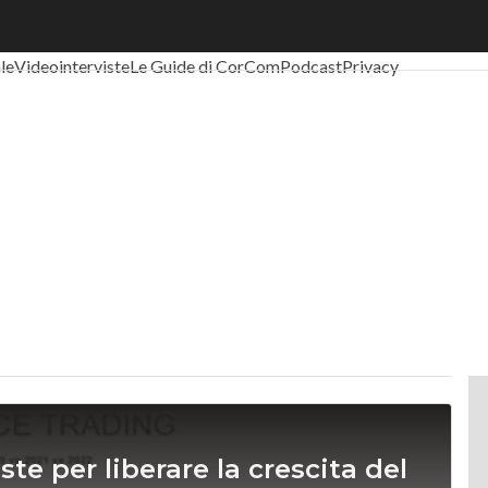
al Economy
Telco
Industria 4.0
SpacEconomy
PA Digitale
Green eco
ale
Videointerviste
Le Guide di CorCom
Podcast
Privacy
te per liberare la crescita del