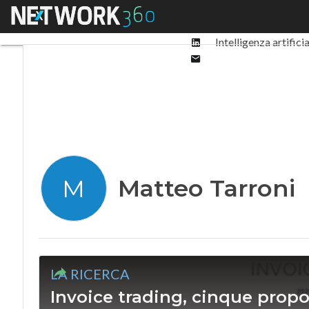
Facebook
Menu
Ultimi articoli
Digit
Twitter
Linkedin
Intelligenza artifici
Email
Matteo Tarroni
M
LA RICERCA
Invoice trading, cinque propos