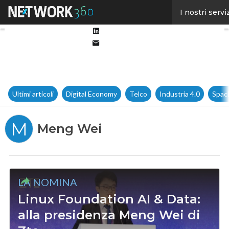
Facebook
I nostri servi
Twitter
Linkedin
Email
Ultimi articoli
Digital Economy
Telco
Industria 4.0
Spac
M
Meng Wei
LA NOMINA
Linux Foundation AI & Data:
alla presidenza Meng Wei di