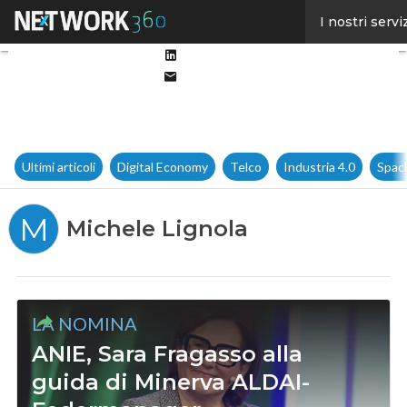
Facebook
I nostri servi
Twitter
Linkedin
Email
Ultimi articoli
Digital Economy
Telco
Industria 4.0
Spac
M
Michele Lignola
LA NOMINA
ANIE, Sara Fragasso alla
guida di Minerva ALDAI-