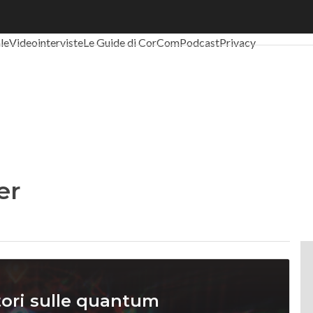
al Economy
Telco
Industria 4.0
SpacEconomy
PA Digitale
Green eco
ale
Videointerviste
Le Guide di CorCom
Podcast
Privacy
er
tori sulle quantum