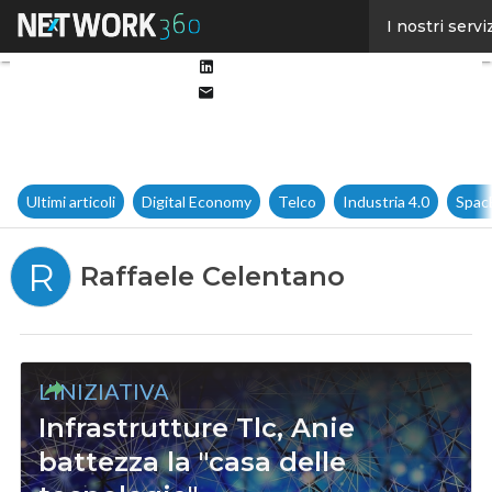
Facebook
I nostri servi
Twitter
Linkedin
Email
Ultimi articoli
Digital Economy
Telco
Industria 4.0
Spac
R
Raffaele Celentano
L'INIZIATIVA
Infrastrutture Tlc, Anie
battezza la "casa delle