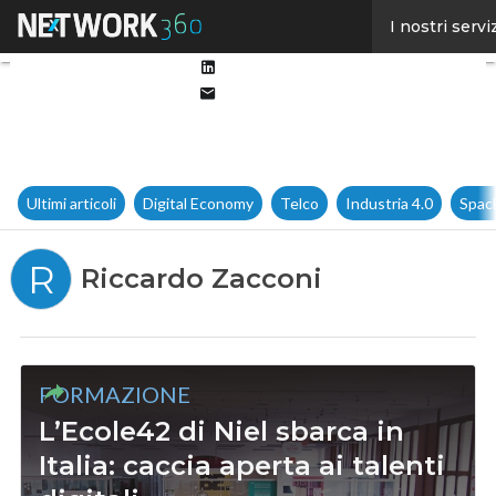
Facebook
I nostri servi
Twitter
Linkedin
Email
Ultimi articoli
Digital Economy
Telco
Industria 4.0
Spac
R
Riccardo Zacconi
FORMAZIONE
L’Ecole42 di Niel sbarca in
Italia: caccia aperta ai talenti