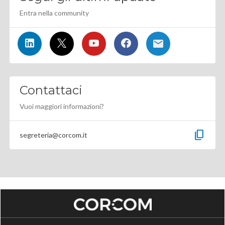
Entra nella community
Contattaci
Vuoi maggiori informazioni?
content_copy
segreteria@corcom.it