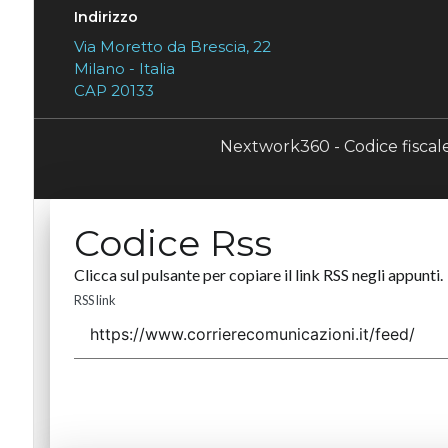
Indirizzo
Via Moretto da Brescia, 22
Milano - Italia
CAP 20133
Nextwork360 - Codice fisca
Codice Rss
Clicca sul pulsante per copiare il link RSS negli appunti.
RSS link