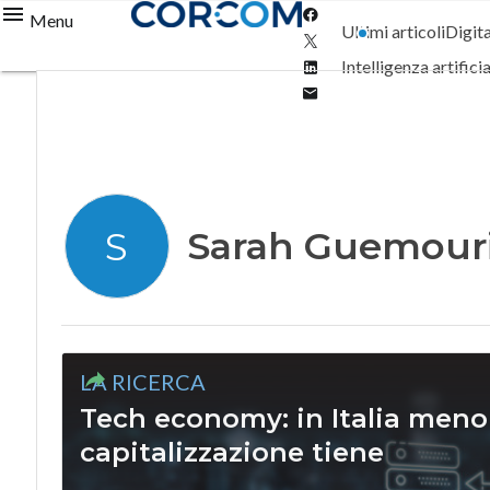
Facebook
Menu
Ultimi articoli
Digit
Twitter
Linkedin
Intelligenza artifici
Email
Sarah Guemour
S
LA RICERCA
Tech economy: in Italia meno 
capitalizzazione tiene