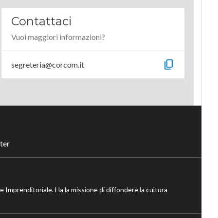
Contattaci
Vuoi maggiori informazioni?
content_copy
segreteria@corcom.it
ter
ne Imprenditoriale. Ha la missione di diffondere la cultura