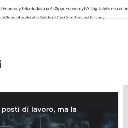
al Economy
Telco
Industria 4.0
SpacEconomy
PA Digitale
Green eco
ale
Videointerviste
Le Guide di CorCom
Podcast
Privacy
i
posti di lavoro, ma la