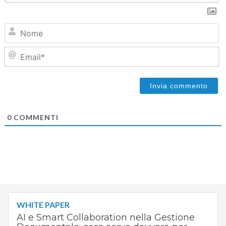
N
Em
0
COMMENTI
WHITE PAPER
AI e Smart Collaboration nella Gestione