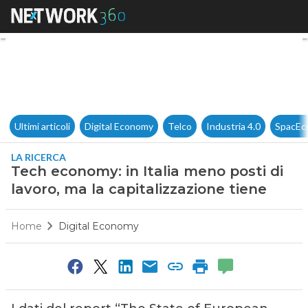
Tech economy: in Italia meno p
Ultimi articoli
Digital Economy
Telco
Industria 4.0
SpacEc
LA RICERCA
Tech economy: in Italia meno posti di
lavoro, ma la capitalizzazione tiene
Home
Digital Economy