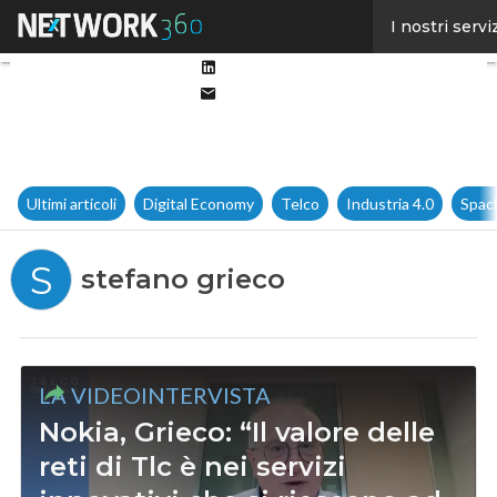
Facebook
I nostri servi
Twitter
Linkedin
Email
Ultimi articoli
Digital Economy
Telco
Industria 4.0
Spac
S
stefano grieco
LA VIDEOINTERVISTA
Nokia, Grieco: “Il valore delle
reti di Tlc è nei servizi