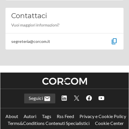
Contattaci
Vuoi maggiori informazioni?
content_copy
segreteria@corcom.it
Seguici
About
Autori
Tags
Rss Feed
Privacy e Cookie Policy
Terms&Conditions Contenuti Specialistici
Cookie Center