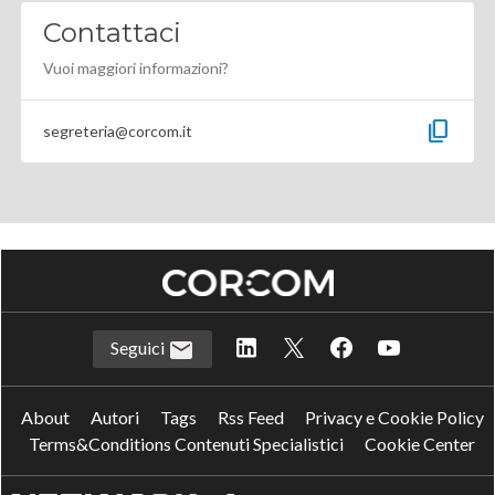
Contattaci
Vuoi maggiori informazioni?
content_copy
segreteria@corcom.it
Seguici
About
Autori
Tags
Rss Feed
Privacy e Cookie Policy
Terms&Conditions Contenuti Specialistici
Cookie Center