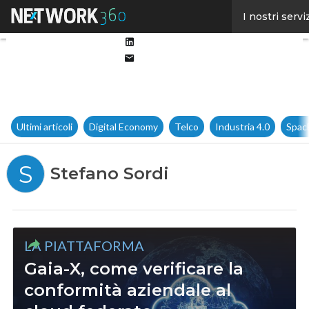
Facebook
I nostri servi
Twitter
Linkedin
Email
Ultimi articoli
Digital Economy
Telco
Industria 4.0
Spac
S
Stefano Sordi
LA PIATTAFORMA
Gaia-X, come verificare la
conformità aziendale al