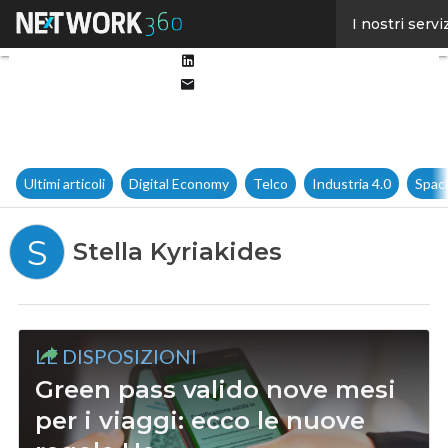
Facebook
I nostri servi
Twitter
Linkedin
Email
Ultimi articoli
Digital Economy
Telco
Industria 4.0
Spac
S
Stella Kyriakides
LE DISPOSIZIONI
Green pass valido nove mesi
per i viaggi: ecco le nuove