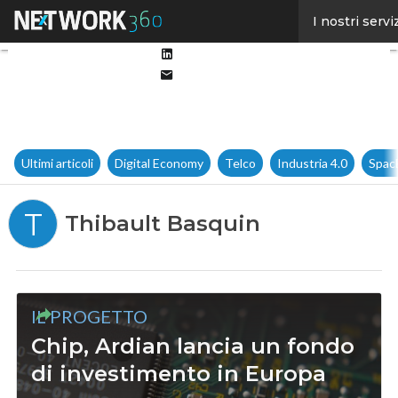
Facebook
I nostri servi
Twitter
Linkedin
Email
Ultimi articoli
Digital Economy
Telco
Industria 4.0
Spac
T
Thibault Basquin
IL PROGETTO
Chip, Ardian lancia un fondo
di investimento in Europa