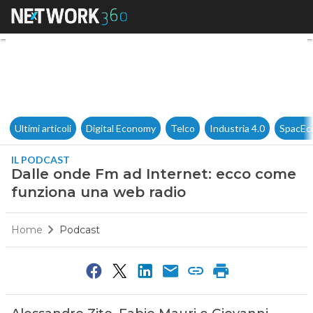
Dalle onde Fm ad Internet: e
Ultimi articoli
Digital Economy
Telco
Industria 4.0
SpacEc
IL PODCAST
Dalle onde Fm ad Internet: ecco come
funziona una web radio
Home
Podcast