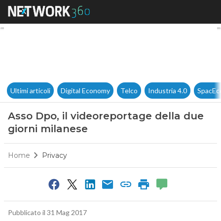
Asso Dpo, il videoreportage d
Ultimi articoli
Digital Economy
Telco
Industria 4.0
SpacEc
Asso Dpo, il videoreportage della due
giorni milanese
Home
Privacy
Pubblicato il 31 Mag 2017