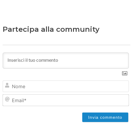
Partecipa alla community
N
Em