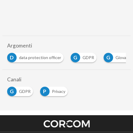
Argomenti
D
G
G
data protection officer
GDPR
Giovanni 
Canali
G
P
GDPR
Privacy