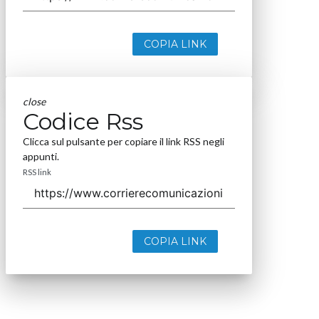
COPIA LINK
close
Codice Rss
Clicca sul pulsante per copiare il link RSS negli
appunti.
RSS link
COPIA LINK