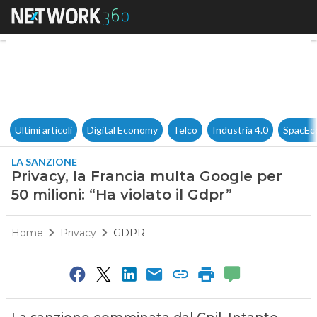
Privacy, la Francia multa Googl
Ultimi articoli
Digital Economy
Telco
Industria 4.0
SpacEc
LA SANZIONE
Privacy, la Francia multa Google per
50 milioni: “Ha violato il Gdpr”
Home
Privacy
GDPR