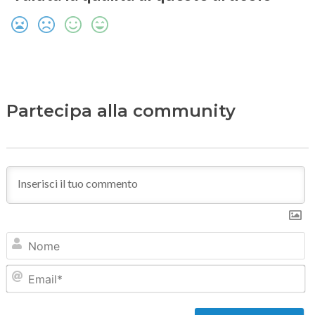
Partecipa alla community
N
Em