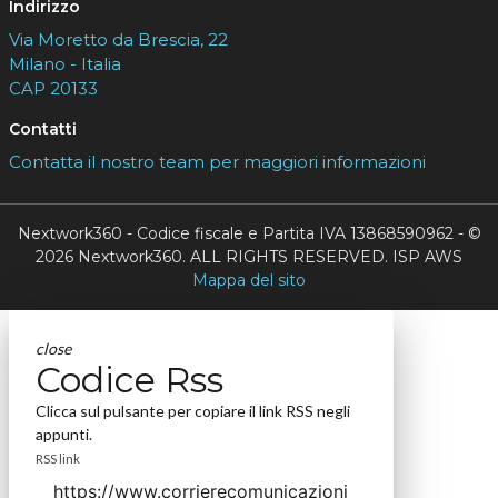
Indirizzo
Via Moretto da Brescia, 22
Milano - Italia
CAP 20133
Contatti
Contatta il nostro team per maggiori informazioni
Nextwork360 - Codice fiscale e Partita IVA 13868590962 - ©
2026 Nextwork360. ALL RIGHTS RESERVED. ISP AWS
Mappa del sito
close
Codice Rss
Clicca sul pulsante per copiare il link RSS negli
appunti.
RSS link