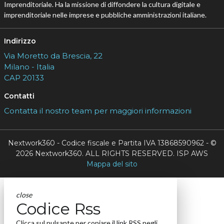
Seguici
About
Autori
Tags
Rss Feed
Privacy e Cookie Policy
Terms&Conditions Contenuti Specialistici
Cookie Center
Nextwork360
è il più grande network in Italia di testate e portali
B2B dedicati ai temi della Trasformazione Digitale e dell’Innovazione
Imprenditoriale. Ha la missione di diffondere la cultura digitale e
imprenditoriale nelle imprese e pubbliche amministrazioni italiane.
Indirizzo
Via Moretto da Brescia, 22
Milano - Italia
CAP 20133
Contatti
Contatta il nostro team per maggiori informazioni