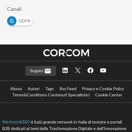
Argomenti
G
P
GDPR
Psd2
Canali
G
GDPR