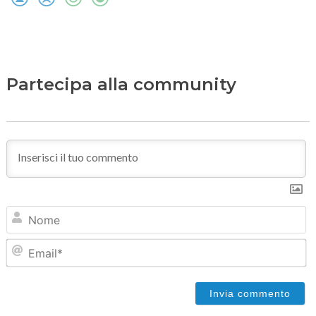
Partecipa alla community
N
Em