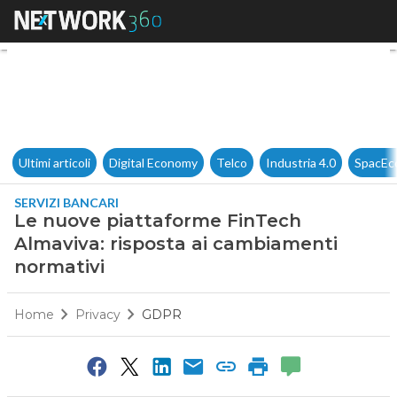
Le nuove piattaforme FinTech
Ultimi articoli
Digital Economy
Telco
Industria 4.0
SpacEc
SERVIZI BANCARI
Le nuove piattaforme FinTech
Almaviva: risposta ai cambiamenti
normativi
Home
Privacy
GDPR