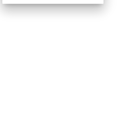
Codice Rss
Clicca sul pulsante per copiare il link RSS negli
appunti.
RSS link
COPIA LINK