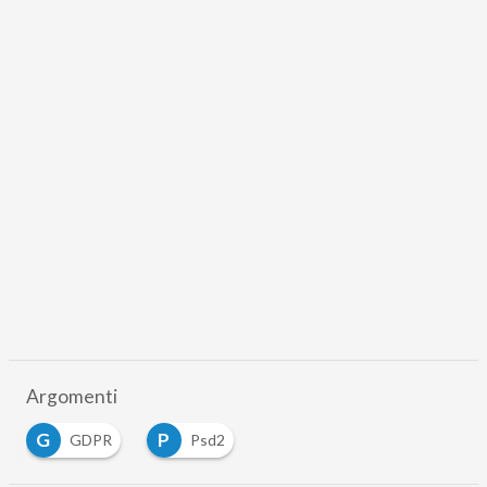
Scaricalo gratis!
DOWNLOAD