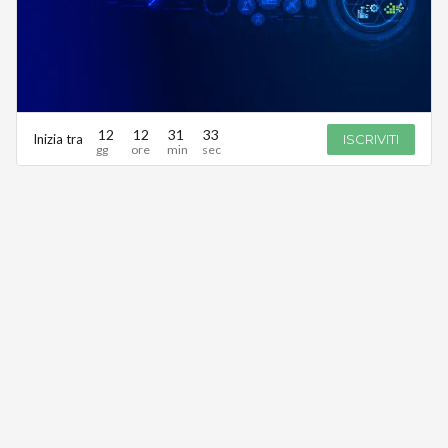
12
12
31
33
Inizia tra
ISCRIVITI