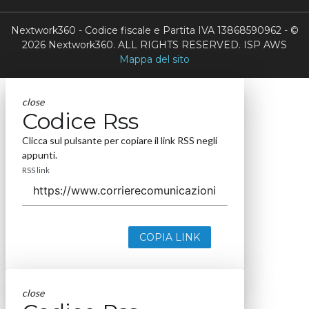
Nextwork360 - Codice fiscale e Partita IVA 13868590962 - ©
2026 Nextwork360. ALL RIGHTS RESERVED. ISP AWS
Mappa del sito
close
Codice Rss
Clicca sul pulsante per copiare il link RSS negli
appunti.
RSS link
COPIA LINK
close