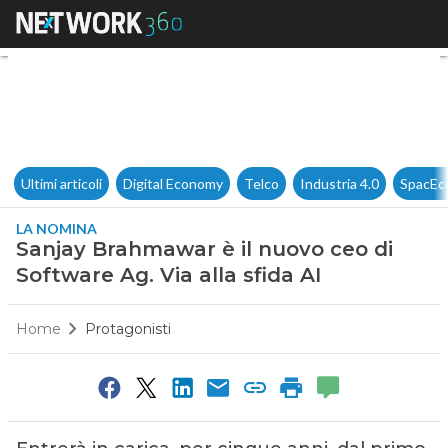
Sanjay Brahmawar è il nuovo c
Ultimi articoli
Digital Economy
Telco
Industria 4.0
SpacEc
LA NOMINA
Sanjay Brahmawar è il nuovo ceo di
Software Ag. Via alla sfida AI
Home
Protagonisti