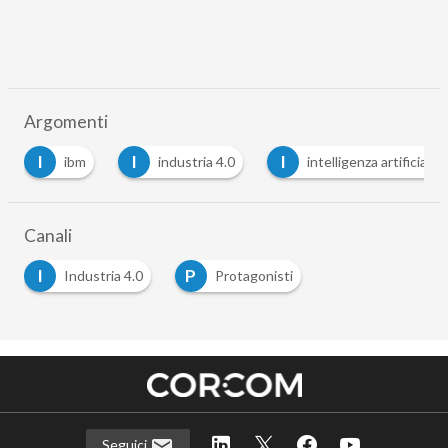
Argomenti
I
I
S
industria 4.0
intelligenza artificiale
soft
Canali
I
P
Industria 4.0
Protagonisti
Seguici