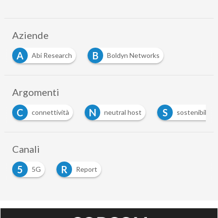
Aziende
A
B
Abi Research
Boldyn Networks
Argomenti
C
N
S
connettività
neutral host
sostenibilità
Canali
5
R
5G
Report