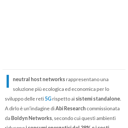
I
neutral host networks
rappresentano una
soluzione più ecologica ed economica per lo
sviluppo delle reti
5G
rispetto ai
sistemi standalone
.
A dirlo è un’indagine di
Abi Research
commissionata
da
Boldyn Networks
, secondo cui questi ambienti
riducono
i consumi energetici del 38% e i costi