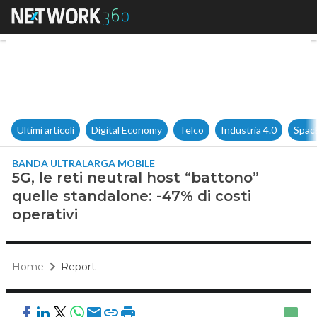
5G, le reti neutral host “batto
Ultimi articoli
Digital Economy
Telco
Industria 4.0
Spac
BANDA ULTRALARGA MOBILE
5G, le reti neutral host “battono”
quelle standalone: -47% di costi
operativi
Home
Report