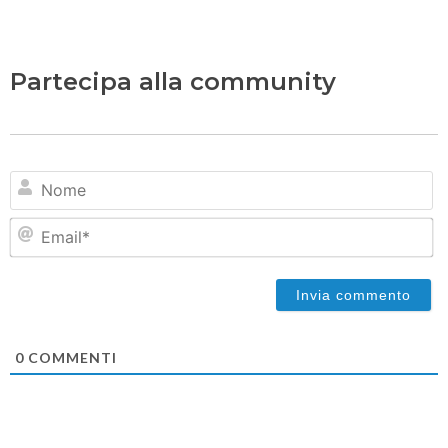
Partecipa alla community
N
Em
0
COMMENTI